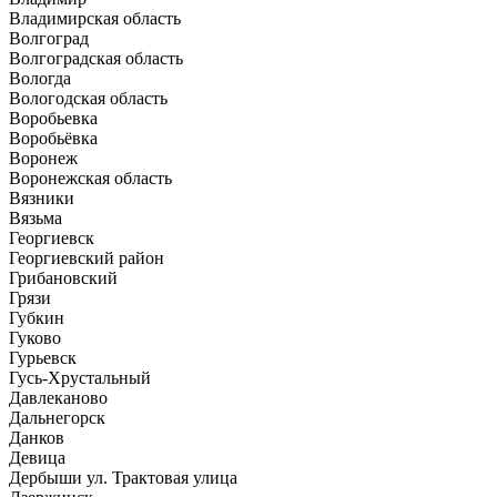
Владимирская область
Волгоград
Волгоградская область
Вологда
Вологодская область
Воробьевка
Воробьёвка
Воронеж
Воронежская область
Вязники
Вязьма
Георгиевск
Георгиевский район
Грибановский
Грязи
Губкин
Гуково
Гурьевск
Гусь-Хрустальный
Давлеканово
Дальнегорск
Данков
Девица
Дербыши ул. ​Трактовая улица