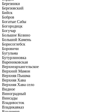
Березники
Березовский
Бийск
Бобров
Богатые Сабы
Богородицк
Богучар
Большое Козино
Большой Камень
Борисоглебск
Боровичи
Бугульма
Бутурлиновка
Варениковская
Верхнеархангельское
Верхний Мамон
Верхняя Пышма
Верхняя Хава
Верхняя Хава село
Видное
Виноградный
Винсады
Владивосток
Владикавказ
Владимир