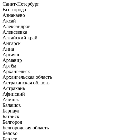
Санкт-Петербург
Все города
Азнакаево
Аксай
Александров
Алексеевка
Алтайский край
Ангарск
Анна
Аргаяш
Армавир
Артём
Архангельск
Архангельская область
Астраханская область
Астрахань
Афипский
Ачинск
Балашов
Барнаул
Батайск
Белгород
Белгородская область
Белово
Бердск