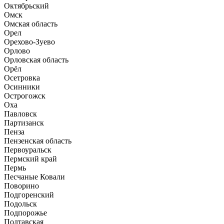
Октябрьский
Омск
Омская область
Орел
Орехово-Зуево
Орлово
Орловская область
Орёл
Осетровка
Осинники
Острогожск
Оха
Павловск
Партизанск
Пенза
Пензенская область
Первоуральск
Пермский край
Пермь
Песчаные Ковали
Поворино
Подгоренский
Подольск
Подпорожье
Полтавская