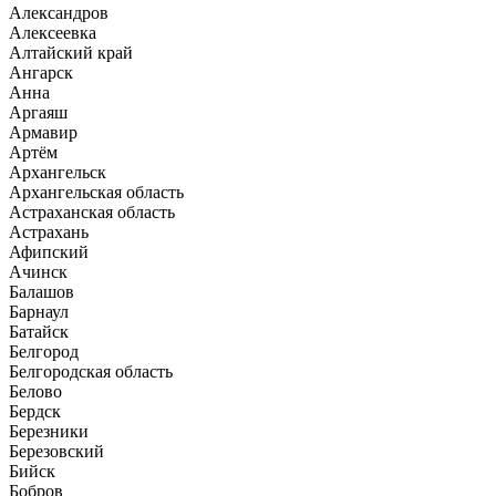
Александров
Алексеевка
Алтайский край
Ангарск
Анна
Аргаяш
Армавир
Артём
Архангельск
Архангельская область
Астраханская область
Астрахань
Афипский
Ачинск
Балашов
Барнаул
Батайск
Белгород
Белгородская область
Белово
Бердск
Березники
Березовский
Бийск
Бобров