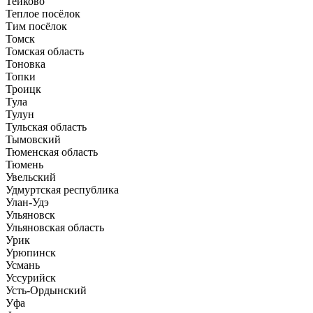
Тейково
Теплое посёлок
Тим посёлок
Томск
Томская область
Тоновка
Топки
Троицк
Тула
Тулун
Тульская область
Тымовский
Тюменская область
Тюмень
Увельский
Удмуртская республика
Улан-Удэ
Ульяновск
Ульяновская область
Урик
Урюпинск
Усмань
Уссурийск
Усть-Ордынский
Уфа