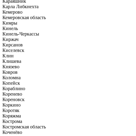
Караяшник
Карла Либкнехта
Кемерово
Кемеровская область
Кимры
Кинель
Кинель-Черкассы
Киржач
Кирсанов
Киселевск
Клин
Клишева
Князево
Ковров
Коломна
Копейск
Кораблино
Коренево
Кореновск
Коркино
Коротяк
Коряжма
Кострома
Костромская область
Коченёво