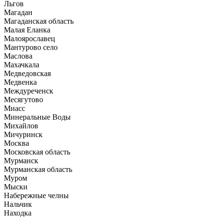
Льгов
Магадан
Магаданская область
Малая Еланка
Малоярославец
Мантурово село
Маслова
Махачкала
Медведовская
Медвенка
Междуреченск
Месягутово
Миасс
Минеральные Воды
Михайлов
Мичуринск
Москва
Московская область
Мурманск
Мурманская область
Муром
Мыски
Набережные челны
Нальчик
Находка