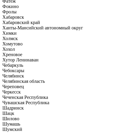
Фатеж
Фокино
Фролы
Хабаровск
Хабаровский край
Ханты-Мансийский автономный округ
Химки
Холмск
Хомутово
Хохол
Хреновое
Хутор Ленинаван
Чебаркуль
Чебоксары
Челябинск
Челябинская область
Череповец
Черкесск
Чеченская Республика
Чувашская Республика
Шадринск
Шацк
Шилово
Шумашь
Шумский