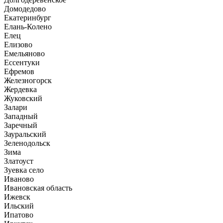
Домодедово
Екатеринбург
Елань-Колено
Елец
Елизово
Емельяново
Ессентуки
Ефремов
Железногорск
Жердевка
Жуковский
Залари
Западный
Заречный
Зауральский
Зеленодольск
Зима
Златоуст
Зуевка село
Иваново
Ивановская область
Ижевск
Ильский
Ипатово