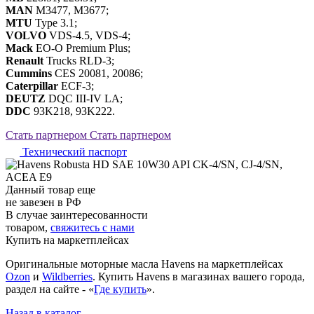
MAN
M3477, M3677;
MTU
Type 3.1;
VOLVO
VDS-4.5, VDS-4;
Mack
EO-O Premium Plus;
Renault
Trucks RLD-3;
Cummins
CES 20081, 20086;
Caterpillar
ECF-3;
DEUTZ
DQC III-IV LA;
DDC
93K218, 93K222.
Стать партнером
Стать партнером
Технический паспорт
Данный товар еще
не завезен в РФ
В случае заинтересованности
товаром,
свяжитесь с нами
Купить на маркетплейсах
Оригинальные моторные масла Havens на маркетплейсах
Ozon
и
Wildberries
. Купить Havens в магазинах вашего города,
раздел на сайте - «
Где купить
».
Назад в каталог