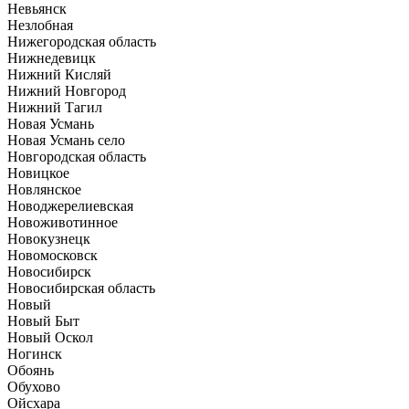
Невьянск
Незлобная
Нижегородская область
Нижнедевицк
Нижний Кисляй
Нижний Новгород
Нижний Тагил
Новая Усмань
Новая Усмань село
Новгородская область
Новицкое
Новлянское
Новоджерелиевская
Новоживотинное
Новокузнецк
Новомосковск
Новосибирск
Новосибирская область
Новый
Новый Быт
Новый Оскол
Ногинск
Обоянь
Обухово
Ойсхара