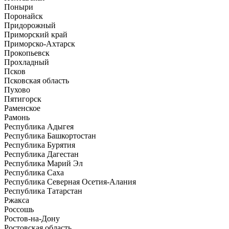
Поныри
Поронайск
Придорожный
Приморский край
Приморско-Ахтарск
Прокопьевск
Прохладный
Псков
Псковская область
Пухово
Пятигорск
Раменское
Рамонь
Республика Адыгея
Республика Башкортостан
Республика Бурятия
Республика Дагестан
Республика Марий Эл
Республика Саха
Республика Северная Осетия-Алания
Республика Татарстан
Ржакса
Россошь
Ростов-на-Дону
Ростовская область