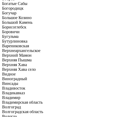
Богатые Сабы
Богородицк
Богучар
Большое Козино
Большой Камень
Борисоглебск
Боровичи
Бугульма
Бутурлиновка
Варениковская
Верхнеархангельское
Верхний Мамон
Верхняя Пышма
Верхняя Хава
Верхняя Хава село
Видное
Виноградный
Винсады
Владивосток
Владикавказ
Владимир
Владимирская область
Волгоград
Волгоградская область
Вологда