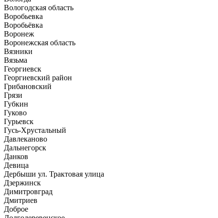
Вологодская область
Воробьевка
Воробьёвка
Воронеж
Воронежская область
Вязники
Вязьма
Георгиевск
Георгиевский район
Грибановский
Грязи
Губкин
Гуково
Гурьевск
Гусь-Хрустальный
Давлеканово
Дальнегорск
Данков
Девица
Дербыши ул. ​Трактовая улица
Дзержинск
Димитровград
Дмитриев
Доброе
Долгодеревенское