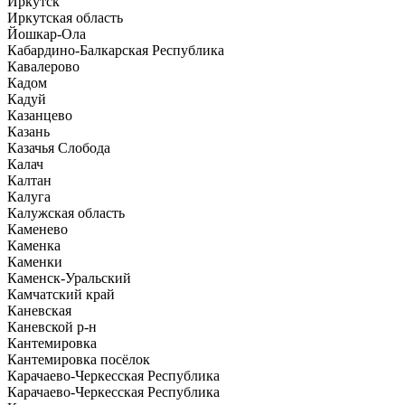
Иркутск
Иркутская область
Йошкар-Ола
Кабардино-Балкарская Республика
Кавалерово
Кадом
Кадуй
Казанцево
Казань
Казачья Слобода
Калач
Калтан
Калуга
Калужская область
Каменево
Каменка
Каменки
Каменск-Уральский
Камчатский край
Каневская
Каневской р-н
Кантемировка
Кантемировка посёлок
Карачаево-Черкесская Республика
Карачаево-Черкесская Республика