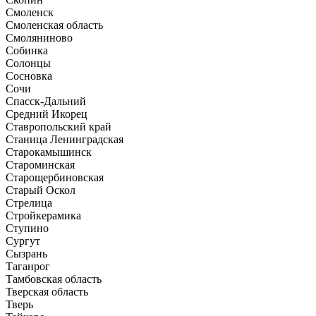
Смоленск
Смоленская область
Смоляниново
Собинка
Солонцы
Сосновка
Сочи
Спасск-Дальний
Средний Икорец
Ставропольский край
Станица Ленинградская
Старокамышинск
Староминская
Старощербиновская
Старый Оскол
Стрелица
Стройкерамика
Ступино
Сургут
Сызрань
Таганрог
Тамбовская область
Тверская область
Тверь