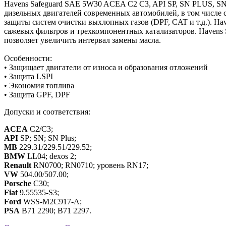
Havens Safeguard SAE 5W30 ACEA C2 C3, API SP, SN PLUS, SN
дизельных двигателей современных автомобилей, в том числе 
защиты систем очистки выхлопных газов (DPF, CAT и т.д.). Ha
сажевых фильтров и трехкомпонентных катализаторов. Havens 
позволяет увеличить интервал замены масла.
Особенности:
• Защищает двигатели от износа и образования отложений
• Защита LSPI
• Экономия топлива
• Защита GPF, DPF
Допуски и соответствия:
ACEA
C2/C3;
API
SP; SN; SN Plus;
MB
229.31/229.51/229.52;
BMW
LL04; dexos 2;
Renault
RN0700; RN0710; уровень RN17;
VW
504.00/507.00;
Porsche
C30;
Fiat
9.55535-S3;
Ford
WSS-M2C917-A;
PSA
B71 2290; B71 2297.