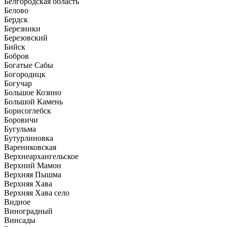
Белгородская область
Белово
Бердск
Березники
Березовский
Бийск
Бобров
Богатые Сабы
Богородицк
Богучар
Большое Козино
Большой Камень
Борисоглебск
Боровичи
Бугульма
Бутурлиновка
Варениковская
Верхнеархангельское
Верхний Мамон
Верхняя Пышма
Верхняя Хава
Верхняя Хава село
Видное
Виноградный
Винсады