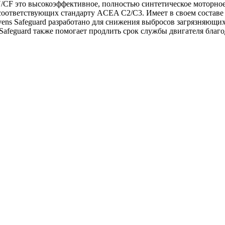
/CF это высокоэффективное, полностью синтетическое моторное 
соответствующих стандарту ACEA C2/C3. Имеет в своем составе
vens Safeguard разработано для снижения выбросов загрязняющих
Safeguard также помогает продлить срок службы двигателя благ