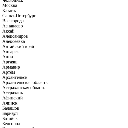
Челябинск
Москва
Казань
Санкт-Петербург
Все города
Азнакаево
Аксай
Александров
Алексеевка
Алтайский край
Ангарск
Анна
Аргаяш
Армавир
Артём
Архангельск
Архангельская область
Астраханская область
Астрахань
Афипский
Ачинск
Балашов
Барнаул
Батайск
Белгород