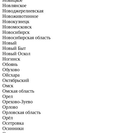
Новицкое
Новлянское
Новоджерелиевская
Новоживотинное
Новокузнецк
Новомосковск
Новосибирск
Новосибирская область
Новый
Новый Быт
Новый Оскол
Ногинск
Обоянь
Обухово
Ойсхара
Октябрьский
Омск
Омская область
Орел
Орехово-Зуево
Орлово
Орловская область
Орёл
Осетровка
Осинники