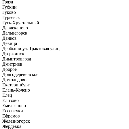
Грязи
Губкин
Гуково
Гурьевск
Гусь-Хрустальный
Давлеканово
Дальнегорск
Данков
Девица
Дербыши ул. ​Трактовая улица
Дзержинск
Димитровград
Дмитриев
Доброе
Долгодеревенское
Домодедово
Екатеринбург
Елань-Колено
Елец
Елизово
Емельяново
Ессентуки
Ефремов
Железногорск
Жердевка