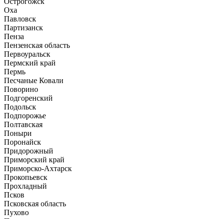
Острогожск
Оха
Павловск
Партизанск
Пенза
Пензенская область
Первоуральск
Пермский край
Пермь
Песчаные Ковали
Поворино
Подгоренский
Подольск
Подпорожье
Полтавская
Поныри
Поронайск
Придорожный
Приморский край
Приморско-Ахтарск
Прокопьевск
Прохладный
Псков
Псковская область
Пухово