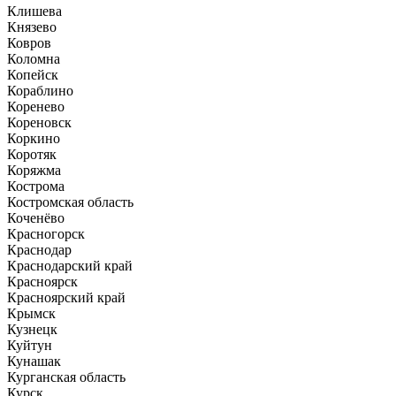
Клишева
Князево
Ковров
Коломна
Копейск
Кораблино
Коренево
Кореновск
Коркино
Коротяк
Коряжма
Кострома
Костромская область
Коченёво
Красногорск
Краснодар
Краснодарский край
Красноярск
Красноярский край
Крымск
Кузнецк
Куйтун
Кунашак
Курганская область
Курск