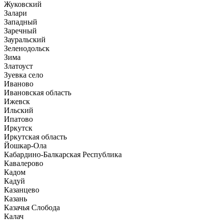
Жуковский
Залари
Западный
Заречный
Зауральский
Зеленодольск
Зима
Златоуст
Зуевка село
Иваново
Ивановская область
Ижевск
Ильский
Ипатово
Иркутск
Иркутская область
Йошкар-Ола
Кабардино-Балкарская Республика
Кавалерово
Кадом
Кадуй
Казанцево
Казань
Казачья Слобода
Калач