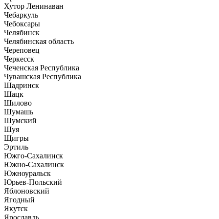
Хутор Ленинаван
Чебаркуль
Чебоксары
Челябинск
Челябинская область
Череповец
Черкесск
Чеченская Республика
Чувашская Республика
Шадринск
Шацк
Шилово
Шумашь
Шумский
Шуя
Щигры
Эртиль
Южго-Сахалинск
Южно-Сахалинск
Южноуральск
Юрьев-Польский
Яблоновский
Ягодный
Якутск
Ярославль