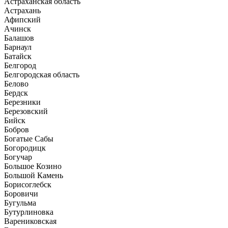
Астраханская область
Астрахань
Афипский
Ачинск
Балашов
Барнаул
Батайск
Белгород
Белгородская область
Белово
Бердск
Березники
Березовский
Бийск
Бобров
Богатые Сабы
Богородицк
Богучар
Большое Козино
Большой Камень
Борисоглебск
Боровичи
Бугульма
Бутурлиновка
Варениковская