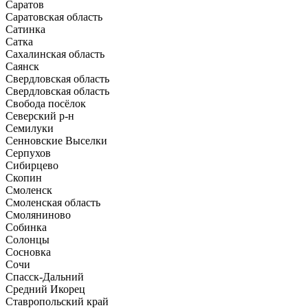
Саратов
Саратовская область
Сатинка
Сатка
Сахалинская область
Саянск
Свердловская область
Свердловская область
Свобода посёлок
Северский р-н
Семилуки
Сенновские Выселки
Серпухов
Сибирцево
Скопин
Смоленск
Смоленская область
Смоляниново
Собинка
Солонцы
Сосновка
Сочи
Спасск-Дальний
Средний Икорец
Ставропольский край