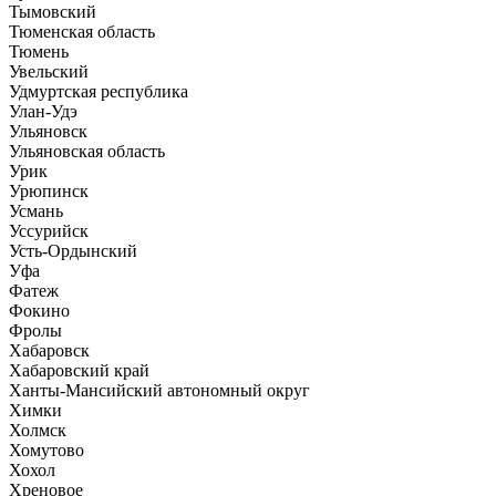
Тымовский
Тюменская область
Тюмень
Увельский
Удмуртская республика
Улан-Удэ
Ульяновск
Ульяновская область
Урик
Урюпинск
Усмань
Уссурийск
Усть-Ордынский
Уфа
Фатеж
Фокино
Фролы
Хабаровск
Хабаровский край
Ханты-Мансийский автономный округ
Химки
Холмск
Хомутово
Хохол
Хреновое