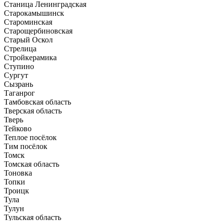
Станица Ленинградская
Старокамышинск
Староминская
Старощербиновская
Старый Оскол
Стрелица
Стройкерамика
Ступино
Сургут
Сызрань
Таганрог
Тамбовская область
Тверская область
Тверь
Тейково
Теплое посёлок
Тим посёлок
Томск
Томская область
Тоновка
Топки
Троицк
Тула
Тулун
Тульская область