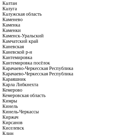
Калтан
Калуга
Калужская область
Каменево
Каменка
Каменки
Каменск-Уральский
Камчатский край
Каневская
Каневской р-н
Кантемировка
Кантемировка посёлок
Карачаево-Черкесская Республика
Карачаево-Черкесская Республика
Караяшник
Карла Либкнехта
Кемерово
Кемеровская область
Кимры
Кинель
Кинель-Черкассы
Киржач
Кирсанов
Киселевск
Клин