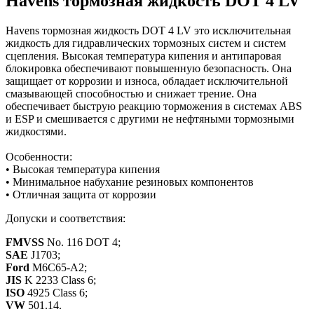
Havens тормозная жидкость DOT 4 LV
Havens тормозная жидкость DOT 4 LV это исключительная
жидкость для гидравлических тормозных систем и систем
сцепления. Высокая температура кипения и антипаровая
блокировка обеспечивают повышенную безопасность. Она
защищает от коррозии и износа, обладает исключительной
смазывающей способностью и снижает трение. Она
обеспечивает быструю реакцию торможения в системах ABS
и ESP и смешивается с другими не нефтяными тормозными
жидкостями.
Особенности:
• Высокая температура кипения
• Минимальное набухание резиновых компонентов
• Отличная защита от коррозии
Допуски и соответствия:
FMVSS
No. 116 DOT
4;
SAE
J1703;
Ford
M6C65-A2;
JIS
K 2233 Class 6;
ISO
4925 Class 6;
VW
501.14.