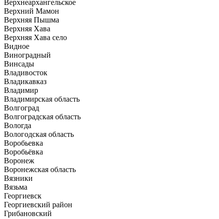
Верхнеархангельское
Верхний Мамон
Верхняя Пышма
Верхняя Хава
Верхняя Хава село
Видное
Виноградный
Винсады
Владивосток
Владикавказ
Владимир
Владимирская область
Волгоград
Волгоградская область
Вологда
Вологодская область
Воробьевка
Воробьёвка
Воронеж
Воронежская область
Вязники
Вязьма
Георгиевск
Георгиевский район
Грибановский