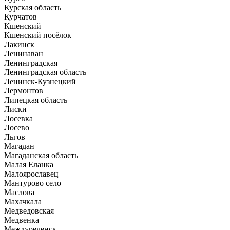
Курская область
Курчатов
Кшенский
Кшенский посёлок
Лакинск
Ленинаван
Ленинградская
Ленинградская область
Ленинск-Кузнецкий
Лермонтов
Липецкая область
Лиски
Лосевка
Лосево
Льгов
Магадан
Магаданская область
Малая Еланка
Малоярославец
Мантурово село
Маслова
Махачкала
Медведовская
Медвенка
Междуреченск