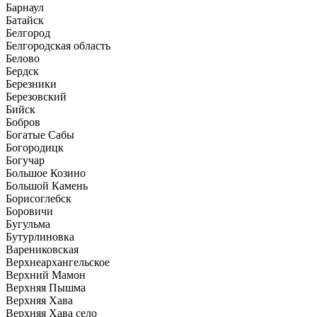
Барнаул
Батайск
Белгород
Белгородская область
Белово
Бердск
Березники
Березовский
Бийск
Бобров
Богатые Сабы
Богородицк
Богучар
Большое Козино
Большой Камень
Борисоглебск
Боровичи
Бугульма
Бутурлиновка
Варениковская
Верхнеархангельское
Верхний Мамон
Верхняя Пышма
Верхняя Хава
Верхняя Хава село