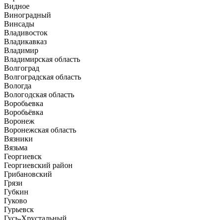
Видное
Виноградный
Винсады
Владивосток
Владикавказ
Владимир
Владимирская область
Волгоград
Волгоградская область
Вологда
Вологодская область
Воробьевка
Воробьёвка
Воронеж
Воронежская область
Вязники
Вязьма
Георгиевск
Георгиевский район
Грибановский
Грязи
Губкин
Гуково
Гурьевск
Гусь-Хрустальный